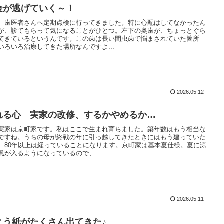
金が逃げていく～！
、歯医者さんへ定期点検に行ってきました。特に心配はしてなかったん
が、診てもらって気になることがひとつ。左下の奥歯が、ちょっとぐら
てきているというんです。この歯は長い間虫歯で悩まされていた箇所
いろいろ治療してきた場所なんですよ...
2026.05.12
れる心 実家の改修、するかやめるか…
実家は京町家です。私はここで生まれ育ちました。築年数はもう相当な
ですね。うちの母が終戦の年に引っ越してきたときにはもう建っていた
、80年以上は経っていることになります。京町家は基本夏仕様。夏に涼
風が入るようになっているので、...
2026.05.11
とう紙がたくさん出てきた♪