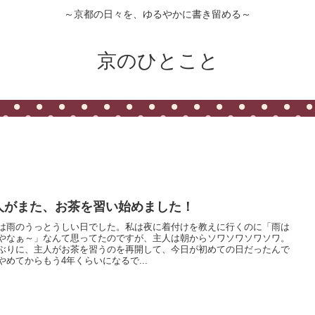
～京都の日々を、ゆるやかに書き留める～
京のひとこと
人がまた、お茶を習い始めました！
は雨のうっとうしい日でした。私は夜に着付けを教えに行くのに「雨は
やなぁ～」なんて思ってたのですが、主人は朝からソワソワソワソワ。
ぶりに、主人がお茶を習うのを再開して、今日が初めての日だったんで
やめてからもう4年くらいになるで...