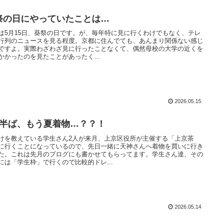
祭の日にやっていたことは…
は5月15日、葵祭の日です。が、毎年特に見に行くわけでもなく、テレ
行列のニュースを見る程度。京都に住んでても、あんまり関係ない感じ
ですよ。実際わざわざ見に行ったことなくて、偶然母校の大学の近くを
かかったのを見たことがあったく...
2026.05.15
月半ば、もう夏着物…？？！
けを教えている学生さん2人が来月、上京区役所が主催する「上京茶
に行くことになっているので、先日一緒に天神さんへ着物を買いに行き
た。これは先月のブログにも書かせてもらってます。学生さん達、その
には「学生枠」で行くので比較的ドレ...
2026.05.14