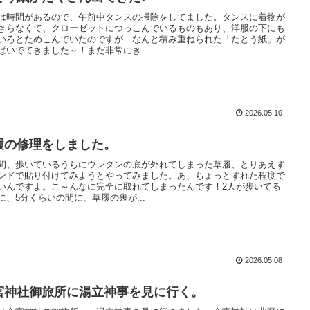
は時間があるので、午前中タンスの掃除をしてました。タンスに着物が
きらなくて、クローゼットにつっこんでいるものもあり、洋服の下にも
いろとためこんでいたのですが…なんと積み重ねられた「たとう紙」が
ぱいでてきました～！まだ非常にき...
2026.05.10
履の修理をしました。
間、歩いているうちにウレタンの底が外れてしまった草履、とりあえず
ンドで貼り付けてみようとやってみました。あ、ちょっとずれた程度で
いんですよ。こ～んなに完全に取れてしまったんです！2人が歩いてる
に、5分くらいの間に、草履の裏が...
2026.05.08
宮神社御旅所に湯立神事を見に行く。