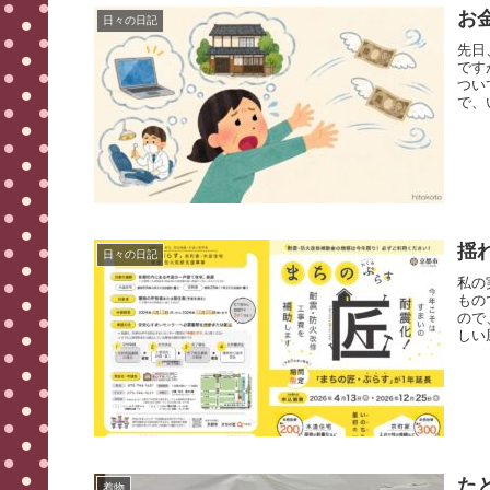
お
日々の日記
先日
です
つい
で、
揺
日々の日記
私の
もの
ので
しい
た
着物