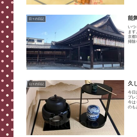
能
日々の日記
いつ
ます
京都
掃除
久
日々の日記
今日
ブレ
今は
のも