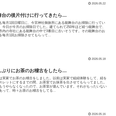
2026.05.22
舞台の後片付けに行ってきたら…
も毎月1回日曜日に、今宮神社御旅所にある能舞台のお掃除に行ってい
。今日が今月のお掃除日でした。建てられて250年ほど経つ能舞台で、
市内の寺社にある能舞台の中で3番目に古いそうです。その能舞台のお
を毎月1回お掃除させてもらって...
2026.05.18
しぶりにお茶のお稽古をしたら…
は実家でお茶のお稽古をしました。以前は実家で組紐体験をして、紐を
スレットにするまでの間、お茶室でお抹茶を出させてもらってました。
もうやらなくなったので、お茶室が遊んでいます。それがもったいない
あって、時々お茶のお稽古をしてる...
2026.05.16