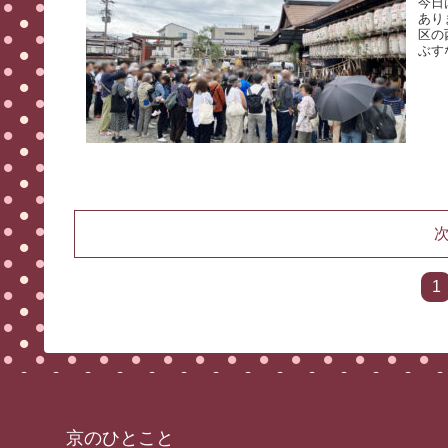
今日
あり
区の
ぶす
1
京のひとこと