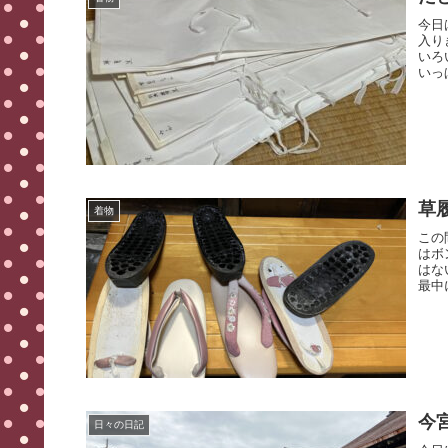
今日
入り
いろ
いっ
草
着物
この
はボ
はな
最中
今
日々の日記