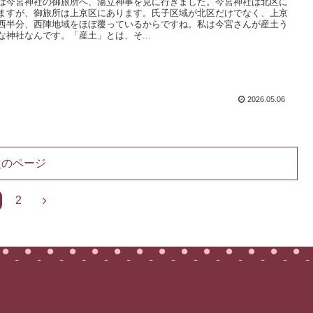
は今宮神社の御旅所へ、湯立神事を見に行きました。今宮神社は北区に
ますが、御旅所は上京区にあります。氏子区域が北区だけでなく、上京
西半分、西陣地域をほぼ覆っているからですね。私は今宮さんが産土う
な神社なんです。「産土」とは、そ...
2026.05.06
次のページ
次
2
へ