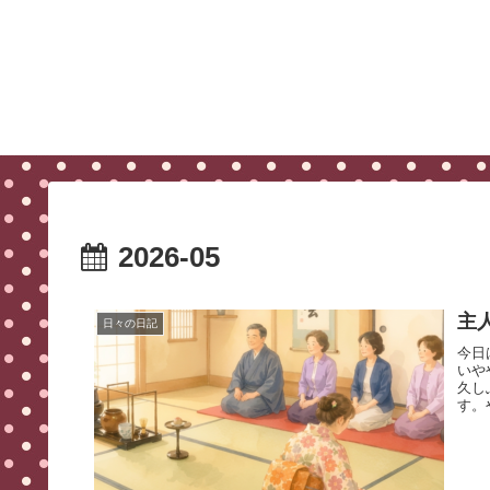
2026-05
主
日々の日記
今日
いや
久し
す。