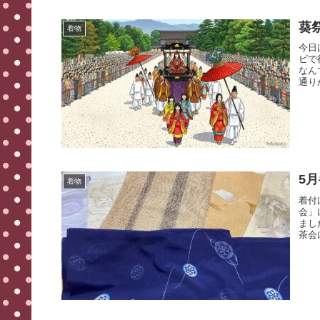
葵
着物
今日
ビで
なん
通り
5
着物
着付
会」
まし
茶会